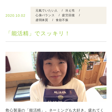
元氣でいたい人
冷え性
2020.10.02
心身バランス
疲労回復
虚弱体質
食欲不振
「能活精」でスッキリ！
救心製薬の「能活精」。ネーミングも大好き。疲れてく