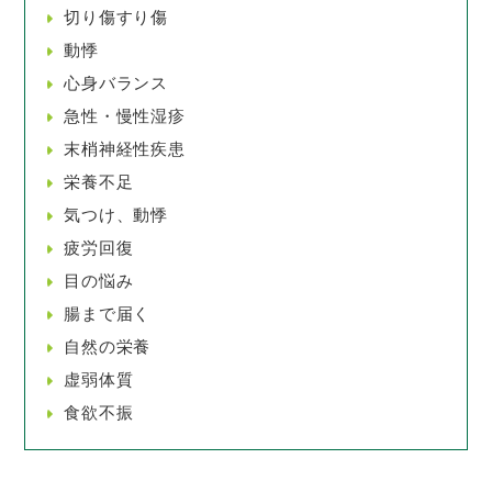
切り傷すり傷
動悸
心身バランス
急性・慢性湿疹
末梢神経性疾患
栄養不足
気つけ、動悸
疲労回復
目の悩み
腸まで届く
自然の栄養
虚弱体質
食欲不振