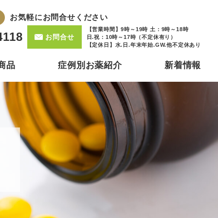
お気軽にお問合せください
【営業時間】9時～19時 土：9時～18時
4118
お問合せ
日.祝：10時～17時（不定休有り）
【定休日】水.日.年末年始.GW.他不定休あり
商品
症例別お薬紹介
新着情報