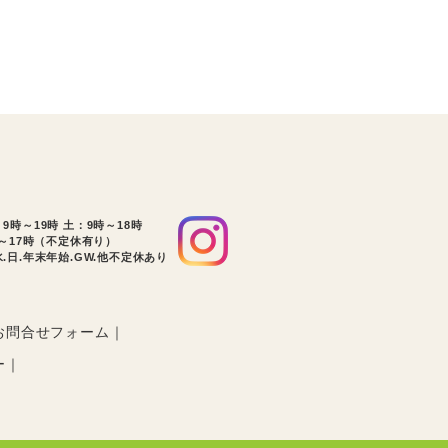
9時～19時 土：9時～18時
時～17時（不定休有り）
.日.年末年始.GW.他不定休あり
お問合せフォーム
ー