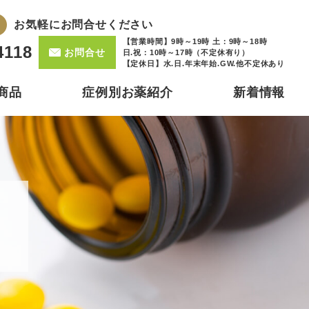
お気軽にお問合せください
【営業時間】9時～19時 土：9時～18時
4118
お問合せ
日.祝：10時～17時（不定休有り）
【定休日】水.日.年末年始.GW.他不定休あり
商品
症例別お薬紹介
新着情報