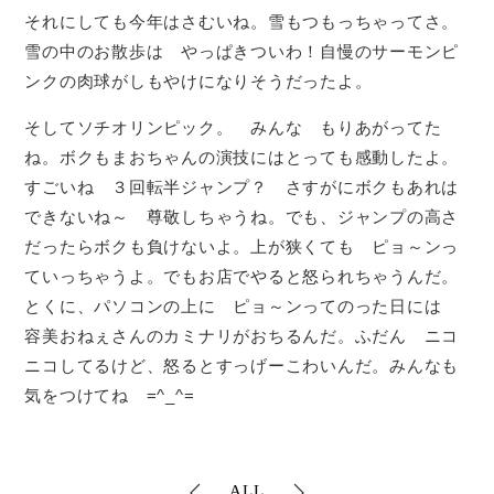
それにしても今年はさむいね。雪もつもっちゃってさ。
雪の中のお散歩は やっぱきついわ！自慢のサーモンピ
ンクの肉球がしもやけになりそうだったよ。
そしてソチオリンピック。 みんな もりあがってた
ね。ボクもまおちゃんの演技にはとっても感動したよ。
すごいね ３回転半ジャンプ？ さすがにボクもあれは
できないね～ 尊敬しちゃうね。でも、ジャンプの高さ
だったらボクも負けないよ。上が狭くても ピョ～ンっ
ていっちゃうよ。でもお店でやると怒られちゃうんだ。
とくに、パソコンの上に ピョ～ンってのった日には
容美おねぇさんのカミナリがおちるんだ。ふだん ニコ
ニコしてるけど、怒るとすっげーこわいんだ。みんなも
気をつけてね =^_^=
ALL